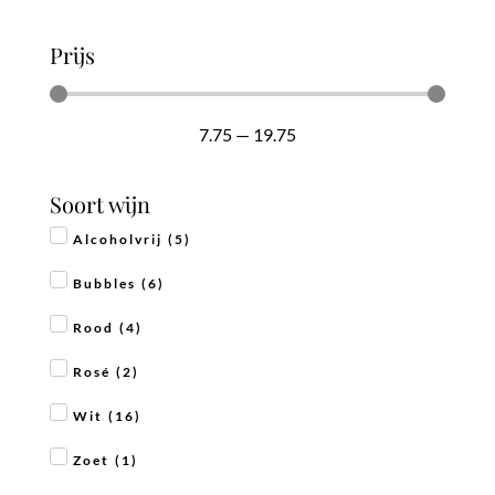
Prijs
7.75
—
19.75
Soort wijn
Alcoholvrij
(
5
)
Bubbles
(
6
)
Rood
(
4
)
Rosé
(
2
)
Wit
(
16
)
Zoet
(
1
)