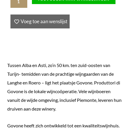
d'Asti
DOCG
Voeg toe aan wenslijst
1.5
L
2021
DOC,
Italië
Tussen Alba en Asti, zo’n 50 km. ten zuid-oosten van
aantal
Turijn- temidden van de prachtige wijngaarden van de
Langhe en Roero – ligt het plaatsje Govone. Produttori di
Govone is de lokale wijncoöperatie. Vele wijnboeren
vanuit de wijde omgeving, inclusief Piemonte, leveren hun
druiven aan deze winery.
Govone heeft zich ontwikkeld tot een kwaliteitswijnhuis.