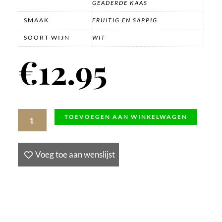
GEADERDE KAAS
SMAAK
FRUITIG EN SAPPIG
SOORT WIJN
WIT
€
12.95
Chardonnay,
TOEVOEGEN AAN WINKELWAGEN
IGP
Val
Voeg toe aan wenslijst
de
Loire,
2023,
Domaine
de