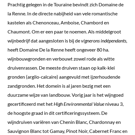
Prachtig gelegen in de Touraine bevindt zich Domaine de
la
la Renne. In de directe nabijheid van vele romantische
Renne,
kastelen als Chenonceau, Amboise, Chambord en
Frankrijk
Chaumont. Om er een paar te noemen. Als middelgroot
aantal
wijnbedrijf dat aangesloten is bij de
vignerons indépendants,
heeft Domaine De la Renne heeft ongeveer 80 ha.
wijnbouwgronden en verbouwt zowel rode als witte
druivenrassen. De meeste druiven staan op kalk-klei
gronden (argilo-calcaire) aangevuld met ijzerhoudende
zandgronden. Het domein is al jaren bezig met een
duurzame wijze van landbouw. Vorig jaar is het wijngoed
gecertificeerd met het
High Environmental Value
niveau 3,
de hoogste graad in dit certificeringssysteem. De
wijndruiven variëren van Chenin Blanc, Chardonnay en
Sauvignon Blanc tot Gamay, Pinot Noir, Cabernet Franc en