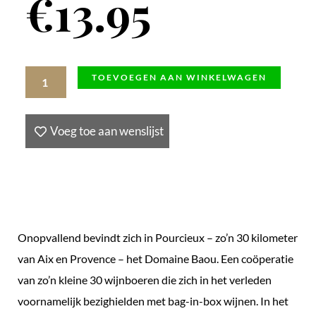
€
13.95
Rosé
TOEVOEGEN AAN WINKELWAGEN
Côtes
de
Voeg toe aan wenslijst
Provence
Baou,
Les
Vignerons
de
Onopvallend bevindt zich in Pourcieux – zo’n 30 kilometer
Baou,
van Aix en Provence – het Domaine Baou. Een coöperatie
2025,
van zo’n kleine 30 wijnboeren die zich in het verleden
Frankrijk
voornamelijk bezighielden met bag-in-box wijnen. In het
aantal