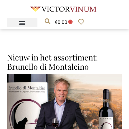
Ga
naar
€
0.00
de
0
inhoud
Nieuw in het assortiment:
Brunello di Montalcino