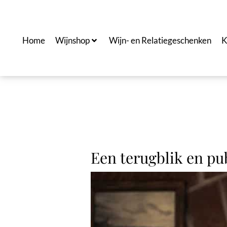
Ga
naar
de
Home
Wijnshop
Wijn- en Relatiegeschenken
K
inhoud
Een terugblik en pu