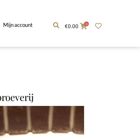
Mijn account
0
€
0.00
roeverij