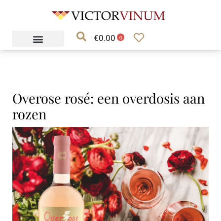
Ga
naar
€
0.00
de
0
inhoud
Overose rosé: een overdosis aan
rozen