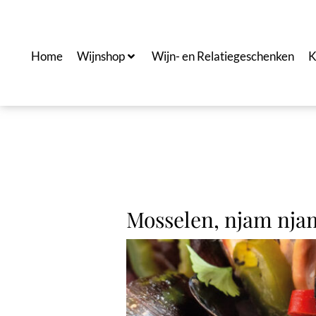
Ga
naar
de
Home
Wijnshop
Wijn- en Relatiegeschenken
K
inhoud
Mosselen, njam nja