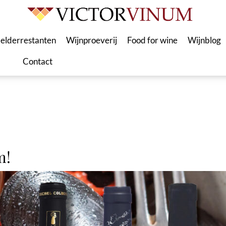
elderrestanten
Wijnproeverij
Food for wine
Wijnblog
Contact
m!