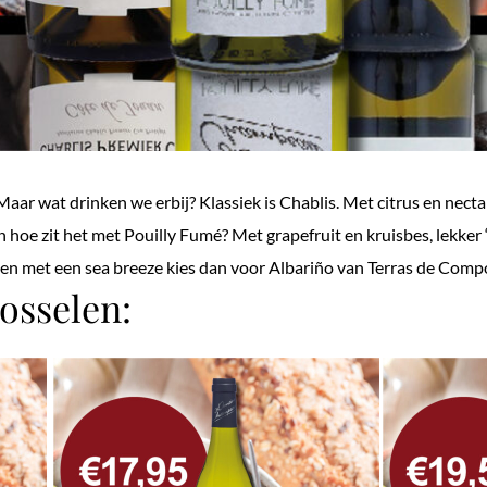
Maar wat drinken we erbij? Klassiek is Chablis. Met citrus en nec
n hoe zit het met Pouilly Fumé? Met grapefruit en kruisbes, lekke
len met een sea breeze kies dan voor Albariño van Terras de Compo
mosselen: