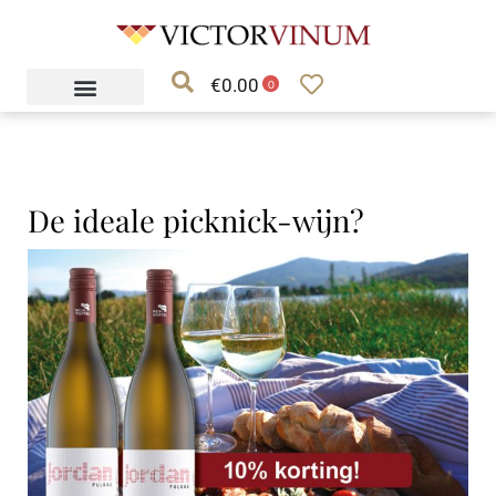
Ga
naar
€
0.00
de
0
inhoud
De ideale picknick-wijn?