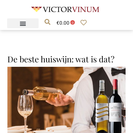
Ga
naar
€
0.00
de
0
inhoud
De beste huiswijn: wat is dat?