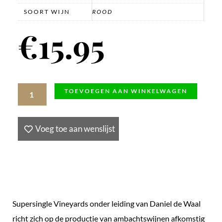
SOORT WIJN
ROOD
€
15.95
Malbec,
TOEVOEGEN AAN WINKELWAGEN
Pella
Oukliprant,
Voeg toe aan wenslijst
2019,
Zuid-
Afrika
aantal
Supersingle Vineyards onder leiding van Daniel de Waal
richt zich op de productie van ambachtswijnen afkomstig