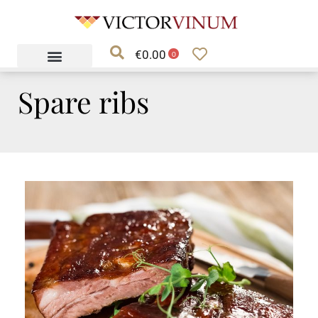
Ga
naar
€
0.00
de
0
inhoud
Spare ribs