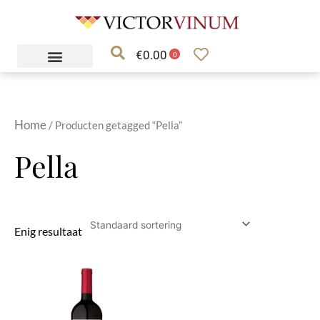
Ga
naar
€
0.00
de
0
inhoud
Home
/ Producten getagged “Pella”
Pella
Enig resultaat