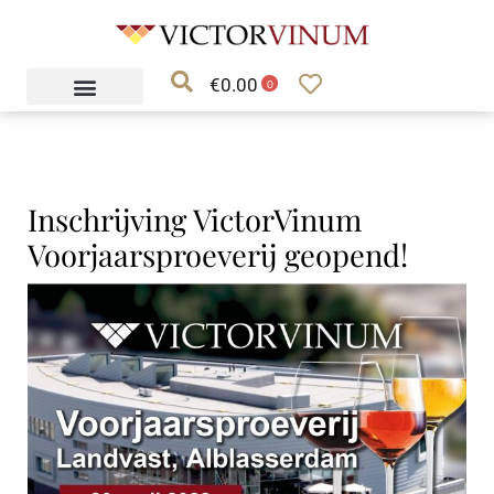
Ga
naar
€
0.00
de
0
inhoud
Inschrijving VictorVinum
Voorjaarsproeverij geopend!