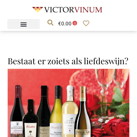
Ga
naar
€
0.00
de
0
inhoud
Bestaat er zoiets als liefdeswijn?