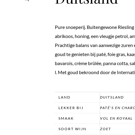
Pure snoeperij. Buitengewone Riesling 
abrikoos, honing, een vleugje petrol, a
Prachtige balans van aanwezige zuren e
goud te genieten bij paté, foie gras, ka
bavarois, crème brûlée, panna cotta, s
l. Met goud bekroond door de Interna
LAND
DUITSLAND
LEKKER BIJ
PATÉ'S EN CHAR
SMAAK
VOL EN ROYAAL
SOORT WIJN
ZOET