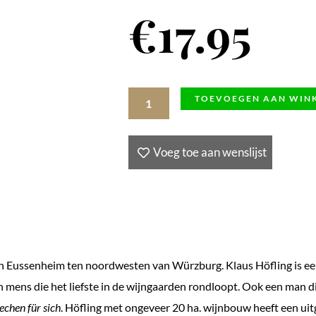
€
17.95
Riesling
TOEVOEGEN AAN WIN
Auslese
Stein
Voeg toe aan wenslijst
Stetten
2018,
Höfling
0,375
l,
el in Eussenheim ten noordwesten van Würzburg. Klaus Höfling is 
Franken,
n mens die het liefste in de wijngaarden rondloopt. Ook een man d
Duitsland
echen für sich
. Höfling met ongeveer 20 ha. wijnbouw heeft een ui
aantal