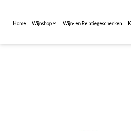
Ga
naar
de
Home
Wijnshop
Wijn- en Relatiegeschenken
K
inhoud