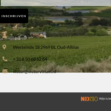
INSCHRIJVEN
Victor Vinum
Westeinde 18 2969 BL Oud-Alblas
+ 31 6 50 68 62 64
victor@victorvinum.nl
Wijn is ie