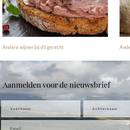
Andere wijnen bij dit gerecht
Ande
Aanmelden voor de nieuwsbrief
Voornaam
Achternaam
Email