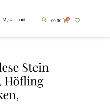
Mijn account
0
€
0.00
lese Stein
, Höfling
ken,