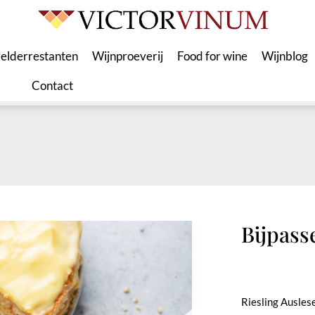
elderrestanten
Wijnproeverij
Food for wine
Wijnblog
Contact
Bijpass
Riesling Ausles