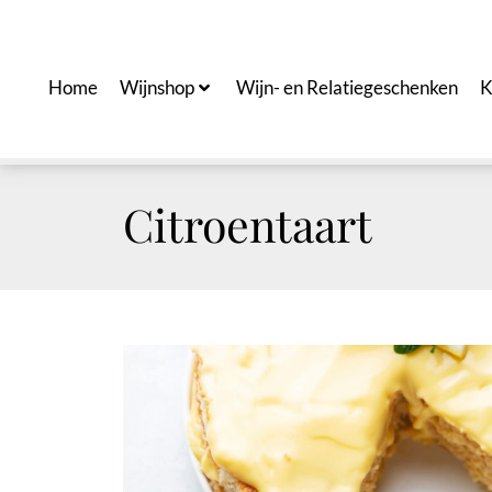
Ga
naar
de
Home
Wijnshop
Wijn- en Relatiegeschenken
K
inhoud
Citroentaart