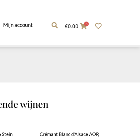
Mijn account
0
€
0.00
ende wijnen
e Stein
Crémant Blanc d'Alsace AOP,