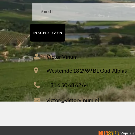
Email
INSCHRIJVEN
Victor Vinum
Westeinde 18 2969 BL Oud-Alblas
+ 31 6 50 68 62 64
victor@victorvinum.nl
Wijn is ie