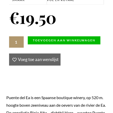
€
19.50
Coraz,
TOEVOEGEN AAN WINKELWAGEN
Rioja,
2019,
Voeg toe aan wenslijst
Puente
del
Ea,
Spanje
aantal
Puente del Ea is een Spaanse boutique winery, op 520 m.
hoogte boven zeeniveau aan de oevers van de rivier de Ea.
De appellatie Rioja Alta – dichtbij Haro – waartoe Puente