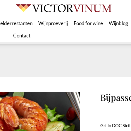
elderrestanten
Wijnproeverij
Food for wine
Wijnblog
Contact
Bijpass
Grillo DOC Sicili