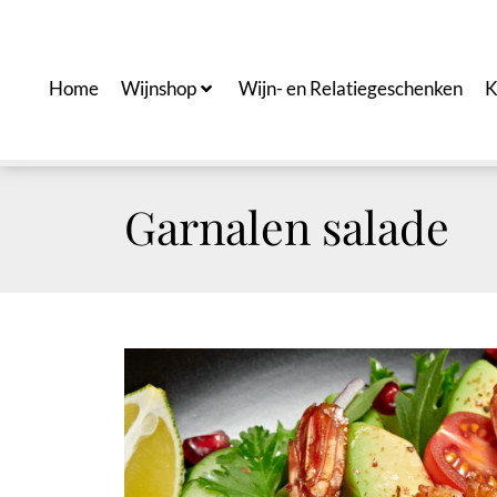
Ga
naar
de
Home
Wijnshop
Wijn- en Relatiegeschenken
K
inhoud
Garnalen salade