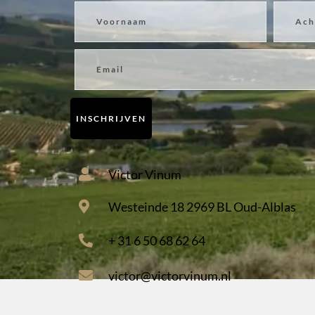
Voornaam
Achter
Email
INSCHRIJVEN
Victor Vinum
Westeinde 18 2969 BL Oud-Alblas
+ 31 6 50 68 62 64
victor@victorvinum.nl