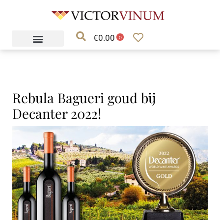
Ga
naar
€
0.00
de
0
inhoud
Rebula Bagueri goud bij
Decanter 2022!