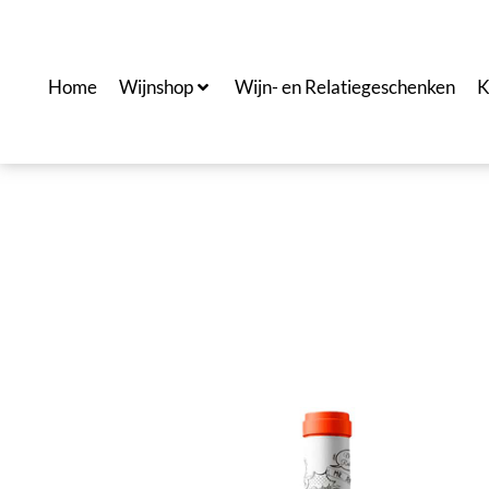
Ga
naar
de
Home
Wijnshop
Wijn- en Relatiegeschenken
K
inhoud