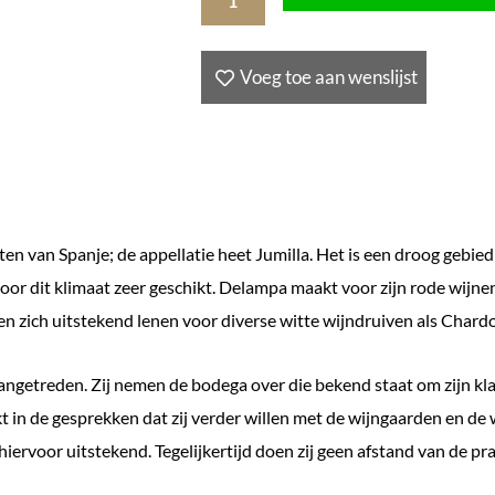
Jenares
Chardonnay,
Voeg toe aan wenslijst
Bodegas
Delampa,
2024,
Jumilla,
Spanje
n van Spanje; de appellatie heet Jumilla. Het is een droog gebied 
aantal
voor dit klimaat zeer geschikt. Delampa maakt voor zijn rode wijne
en zich uitstekend lenen voor diverse witte wijndruiven als Chard
ngetreden. Zij nemen de bodega over die bekend staat om zijn kla
in de gesprekken dat zij verder willen met de wijngaarden en de 
hiervoor uitstekend. Tegelijkertijd doen zij geen afstand van de p