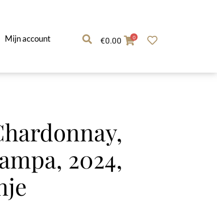
Mijn account
0
€
0.00
Chardonnay,
ampa, 2024,
nje