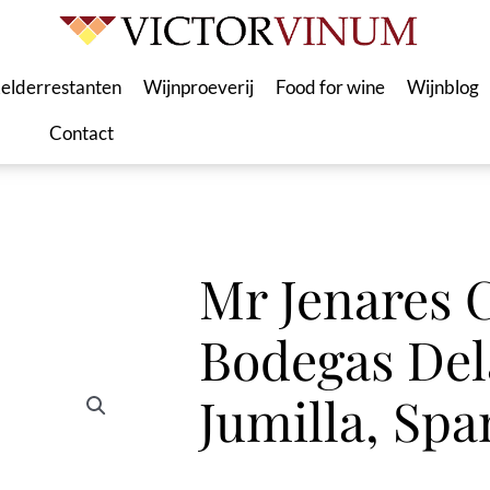
elderrestanten
Wijnproeverij
Food for wine
Wijnblog
Contact
Mr Jenares 
Bodegas Del
Jumilla, Spa