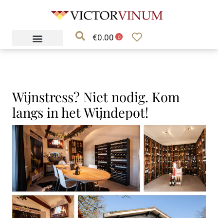
Ga
naar
€
0.00
de
0
inhoud
Wijnstress? Niet nodig. Kom
langs in het Wijndepot!