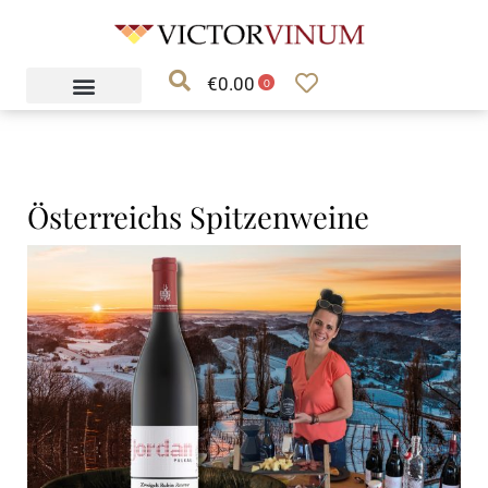
Ga
naar
€
0.00
de
0
inhoud
Österreichs Spitzenweine