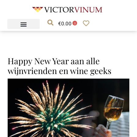
Ga
naar
€
0.00
de
0
inhoud
Happy New Year aan alle
wijnvrienden en wine geeks