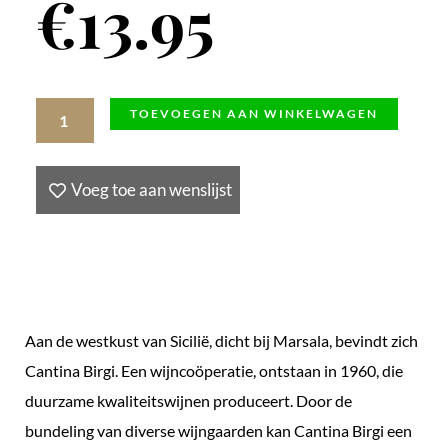
€
13.95
Zibibbo
TOEVOEGEN AAN WINKELWAGEN
Passito
IGO
Voeg toe aan wenslijst
Terre
Siciliane,
50
cl.
Birgi,
Aan de westkust van Sicilië, dicht bij Marsala, bevindt zich
Italië
Cantina Birgi. Een wijncoöperatie, ontstaan in 1960, die
aantal
duurzame kwaliteitswijnen produceert. Door de
bundeling van diverse wijngaarden kan Cantina Birgi een