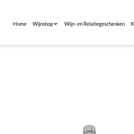
Ga
naar
de
Home
Wijnshop
Wijn- en Relatiegeschenken
K
inhoud