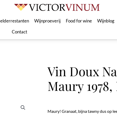
elderrestanten
Wijnproeverij
Food for wine
Wijnblog
Contact
Vin Doux Na
Maury 1978, 
Maury! Granaat, bijna tawny dus op lee