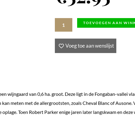
Vin
TOEVOEGEN AAN WIN
Doux
Naturel
Voeg toe aan wenslijst
AOC
Maury
1978,
Frankrijk
aantal
 wijngaard van 0,6 ha. groot. Deze ligt in de Fongaban-vallei vl
 kan meten met de allergrootsten, zoals Cheval Blanc of Ausone. 
e oplage. Toen Robert Parker enige jaren later langskwam en deze 