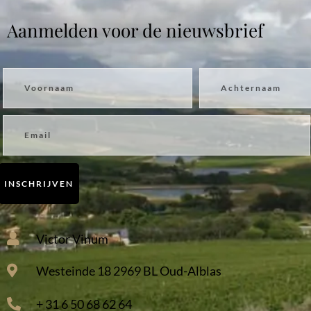
Aanmelden voor de nieuwsbrief
Voornaam
Achternaam
Email
INSCHRIJVEN
Victor Vinum
Westeinde 18 2969 BL Oud-Alblas
+ 31 6 50 68 62 64