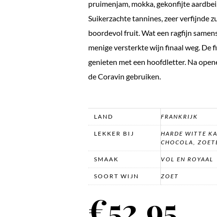
pruimenjam, mokka, gekonfijte aardbei,
Suikerzachte tannines, zeer verfijnde z
boordevol fruit. Wat een ragfijn same
menige versterkte wijn finaal weg. De f
genieten met een hoofdletter. Na ope
de Coravin gebruiken.
LAND
FRANKRIJK
LEKKER BIJ
HARDE WITTE KA
CHOCOLA, ZOET
SMAAK
VOL EN ROYAAL
SOORT WIJN
ZOET
€
52.95