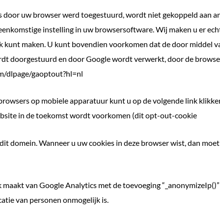
s door uw browser werd toegestuurd, wordt niet gekoppeld aan a
komstige instelling in uw browsersoftware. Wij maken u er echter
ruik kunt maken. U kunt bovendien voorkomen dat de door middel v
ordt doorgestuurd en door Google wordt verwerkt, door de browse
.com/dlpage/gaoptout?hl=nl
 browsers op mobiele apparatuur kunt u op de volgende link klik
ebsite in de toekomst wordt voorkomen (dit opt-out-cookie
 dit domein. Wanneer u uw cookies in deze browser wist, dan moet
k maakt van Google Analytics met de toevoeging “_anonymizeIp()”
catie van personen onmogelijk is.