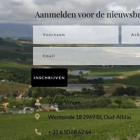
Aanmelden voor de nieuwsbr
Voornaam
Achter
Email
INSCHRIJVEN
Victor Vinum
Westeinde 18 2969 BL Oud-Alblas
+ 31 6 50 68 62 64