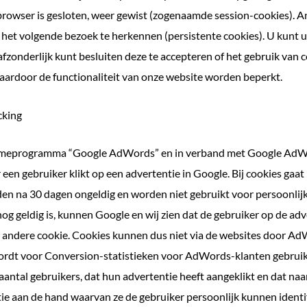
browser is gesloten, weer gewist (zogenaamde session-cookies). 
het volgende bezoek te herkennen (persistente cookies). U kunt u
fzonderlijk kunt besluiten deze te accepteren of het gebruik van c
daardoor de functionaliteit van onze website worden beperkt.
cking
lameprogramma “Google AdWords” en in verband met Google AdWo
en gebruiker klikt op een advertentie in Google. Bij cookies gaat
 na 30 dagen ongeldig en worden niet gebruikt voor persoonlijke 
og geldig is, kunnen Google en wij zien dat de gebruiker op de adv
n andere cookie. Cookies kunnen dus niet via de websites door A
wordt voor Conversion-statistieken voor AdWords-klanten gebruik
antal gebruikers, dat hun advertentie heeft aangeklikt en dat na
tie aan de hand waarvan ze de gebruiker persoonlijk kunnen identif