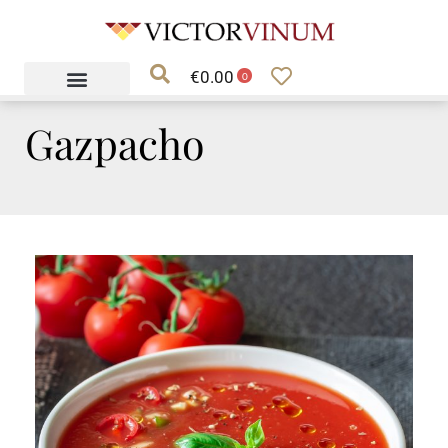
Ga
naar
€
0.00
de
0
inhoud
Gazpacho