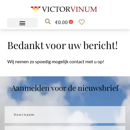
Ga
naar
€
0.00
de
0
inhoud
Bedankt voor uw bericht!
Wij nemen zo spoedig mogelijk contact met u op!
Aanmelden voor de nieuwsbrief
Voornaam
Achternaam